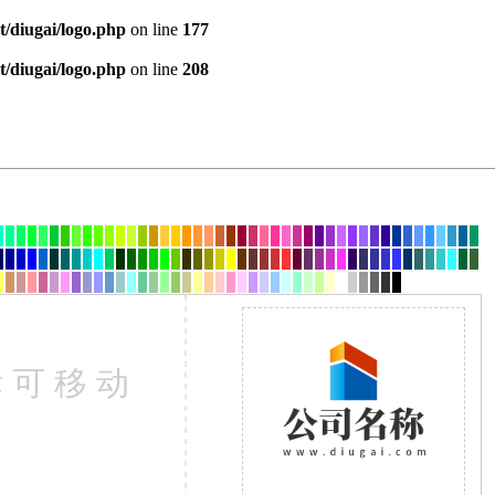
diugai/logo.php
on line
177
diugai/logo.php
on line
208