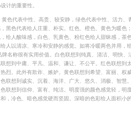
o设计的重要性。
色代表中性、高贵、较安静，绿色代表中性、活力、青
感，黑色代表给人庄重、朴实。红色、橙色、黄色为暖色
色，给人酸味感，白色、乳黄色、粉红色给人甜昧感，茶
列给人以清凉、寒冷和安静的感觉。如将冷暖两色并用，
品牌名称很有实用价值。白色联想到纯真、清洁、明快、
色联想到中庸、平凡、温和、谦让、不公平。红色联想到
、热烈。此外有欺诈、嫉妒。黄色联想到希望、富丽、权
青色联想到诚实、沉着、海洋、广大、悠久、消极、智慧
银色联想到信仰、富有、纯洁。明度强的颜色感觉轻，明
柔和，冷色、暗色感觉硬而坚固。深暗的色彩给人面积小