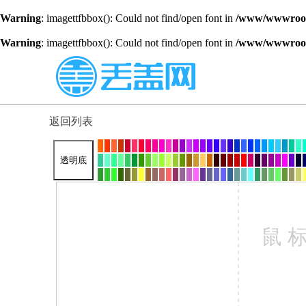
Warning
: imagettfbbox(): Could not find/open font in
/www/wwwroot/
Warning
: imagettfbbox(): Could not find/open font in
/www/wwwroot/
返回列表
透明底