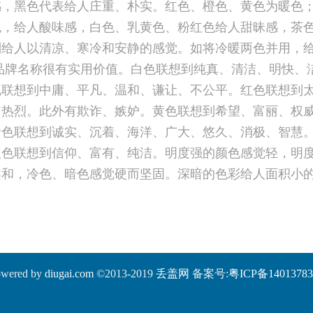
感，黑色代表给人庄重、朴实。红色、橙色、黄色为暖色
色，给人酸味感，白色、乳黄色、粉红色给人甜昧感，茶
列给人以清凉、寒冷和安静的感觉。如将冷暖两色并用，
品牌名称很有实用价值。白色联想到纯真、清洁、明快、
色联想到中庸、平凡、温和、谦让、不公平。红色联想到
、热烈。此外有欺诈、嫉妒。黄色联想到希望、富丽、权
青色联想到诚实、沉着、海洋、广大、悠久、消极、智慧
银色联想到信仰、富有、纯洁。明度强的颜色感觉轻，明
柔和，冷色、暗色感觉硬而坚固。深暗的色彩给人面积小
wered by
diugai.com
©2013-2019
丢盖网
备案号:
粤ICP备1401378