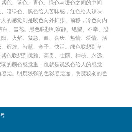
；紫色、蓝色、青色、绿色与暖色之间的中间
色、暗绿色、黑色给人苦昧感，红色给人辣味
给人的感觉则是暖色向外扩张、前移，冷色向内
洁白、雪花。黑色联想到寂静、绝望、不幸、恐
太阳、火焰、紧急、血、喜庆、热情、爱情、活
威、辉煌、智慧、金子、快活。绿色联想到草
。紫色联想到优雅、高贵、壮丽、神秘、永远、
度弱的颜色感觉重，也就是说浅色给人的感觉
的感觉。明度较强的色彩感觉远，明度较弱的色
3号